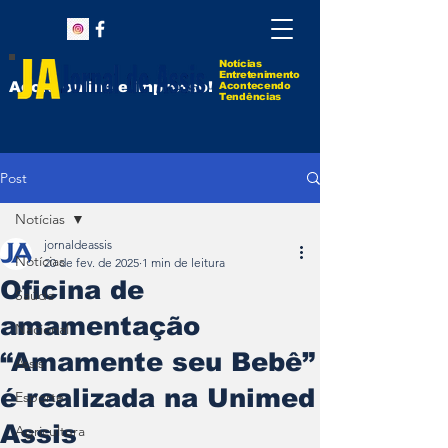
Notícias
Entretenimento
Agora online e impresso!
Acontecendo
Tendências
Post
Notícias
jornaldeassis
Notícias
20 de fev. de 2025
1 min de leitura
Oficina de
Saúde
amamentação
Nacional
“Amamente seu Bebê”
Assis
é realizada na Unimed
Esporte
Assis
Agricultura