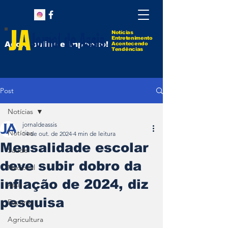
Notícias
Entretenimento
Agora online e impresso!
Acontecendo
Tendências
Post
Notícias
jornaldeassis
Notícias
14 de out. de 2024
4 min de leitura
Mensalidade escolar
Saúde
deve subir dobro da
Nacional
inflação de 2024, diz
Assis
pesquisa
Esporte
Agricultura