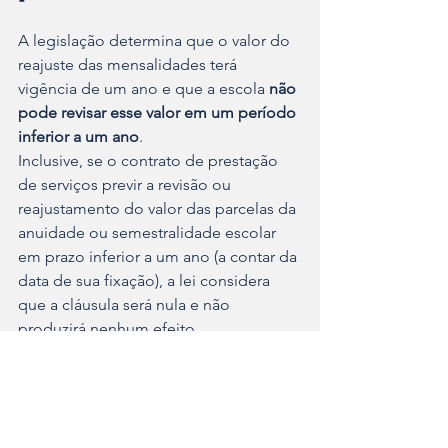
A legislação determina que o valor do 
reajuste das mensalidades terá 
vigência de um ano e que a escola
 não 
pode revisar esse valor em um período 
inferior a um ano
.
Inclusive, se o contrato de prestação 
de serviços previr a revisão ou 
reajustamento do valor das parcelas da 
anuidade ou semestralidade escolar 
em prazo inferior a um ano (a contar da 
data de sua fixação), a lei considera 
que a cláusula será nula e não 
produzirá nenhum efeito.
Os consumidores poderão realizar o 
pagamento do valor da renovação 
contratual, seja anual ou semestral, em 
doze ou seis parcelas mensais iguais, 