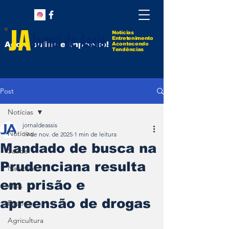
Notícias
Entretenimento
Agora online e impresso!
Acontecendo
Tendências
Post
Notícias
jornaldeassis
Notícias
19 de nov. de 2025
1 min de leitura
Mandado de busca na
Saúde
Prudenciana resulta
Nacional
em prisão e
Assis
apreensão de drogas
Esporte
Agricultura