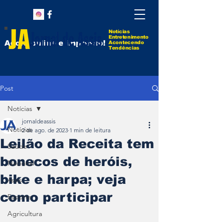
Notícias
Entretenimento
Agora online e impresso!
Acontecendo
Tendências
Post
Notícias
jornaldeassis
Notícias
2 de ago. de 2023
1 min de leitura
Leilão da Receita tem
Saúde
bonecos de heróis,
Nacional
bike e harpa; veja
Assis
como participar
Esporte
Agricultura