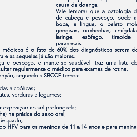
causa da doença.
Vale lembrar que a patologia d
de cabeça e pescoço, pode ac
boca, a língua, o palato mol
gengivas, boche­chas, amígdalas
laringe, esôfago, tireoi­de
paranasais. 
médicos é o fato de 60% dos diagnósticos se­rem de
 e as sequelas já são maiores.
ça e pescoço, e mante-se saudável, traz uma lista de
sultar regularmente o médico para exames de rotina. 
enção, segun­do a SBCCP temos: 
as alcoólicas; 
rutas, verduras e legumes; 
 
tar exposição ao sol prolongada; 
ha) na prática do sexo oral; 
adequado; 
o HPV para os meninos de 11 a 14 anos e para me­ninas 