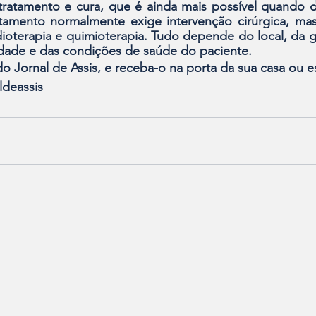
tratamento e cura, que é ainda mais possí­vel quando d
tamento normalmente exige intervenção ci­rúrgica, mas
ioterapia e quimio­terapia. Tudo depende do local, da g
idade e das condições de saúde do paciente.
o Jornal de Assis, e receba-o na porta da sua casa ou esc
ldeassis