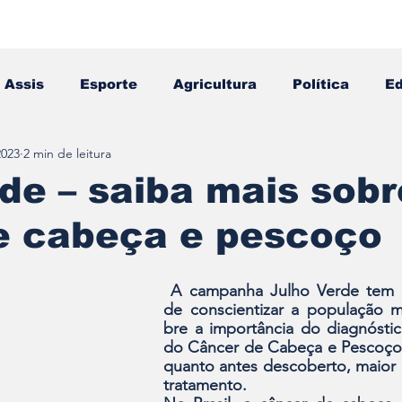
Assis
Esporte
Agricultura
Política
E
2023
2 min de leitura
Falecimento
Editais
Opinião
de – saiba mais sobr
e cabeça e pescoço
A campanha Julho Verde tem o
de conscientizar a po­pulação m
bre a importância do diagnóstic
do Câncer de Cabeça e Pes­coço,
quanto antes descoberto, maior e
tratamento. 