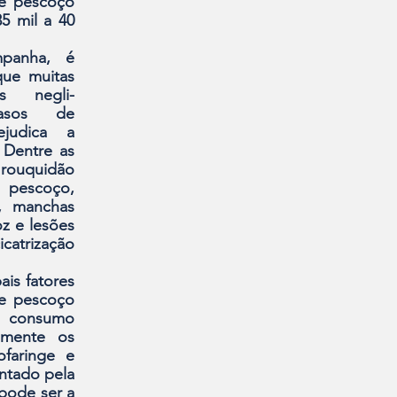
e pes­coço 
 mil a 40 
panha, é 
ue muitas 
s negli­
asos de 
judica a 
Dentre as 
uquidão 
escoço, 
s, manchas 
z e lesões 
trização 
is fatores 
e pescoço 
 consu­mo 
lmente os 
ofaringe e 
­tado pela 
ode ser a 