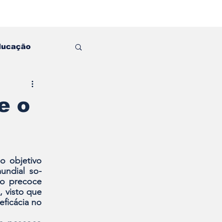
ducação
e o
 objetivo 
undial so­
o precoce 
 visto que 
ficácia no 