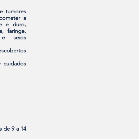
e tumores 
ometer a 
e e duro, 
, faringe, 
 e seios 
scobertos 
 cuidados 
de 9 a 14 