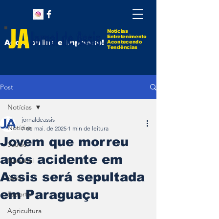
Notícias
Entretenimento
Agora online e impresso!
Acontecendo
Tendências
Post
Notícias
jornaldeassis
Notícias
7 de mai. de 2025
1 min de leitura
Jovem que morreu
Saúde
após acidente em
Nacional
Assis será sepultada
Assis
em Paraguaçu
Esporte
Agricultura