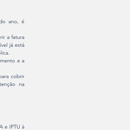
o ano, é 
r a fatura 
el já está 
ica.
amento e a 
ra cobrir 
tenção na 
 e IPTU à 