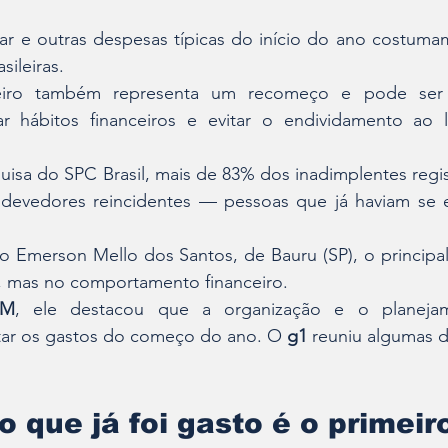
lar e outras despesas típicas do início do ano costuma
sileiras.
iro também representa um recomeço e pode ser
 hábitos financeiros e evitar o endividamento ao 
sa do SPC Brasil, mais de 83% dos inadimplentes regis
evedores reincidentes — pessoas que já haviam se e
o Emerson Mello dos Santos, de Bauru (SP), o principa
, mas no comportamento financeiro.
EM
, ele destacou que a organização e o planejam
tar os gastos do começo do ano. O 
g1
 reuniu algumas d
o que já foi gasto é o primeir