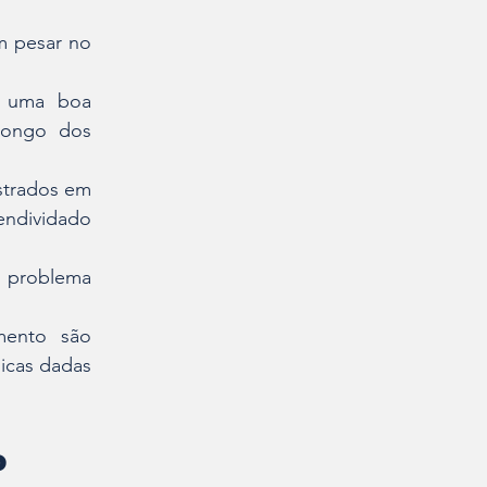
m pesar no 
 uma boa 
longo dos 
trados em 
ndividado 
l problema 
ento são 
icas dadas 
o 