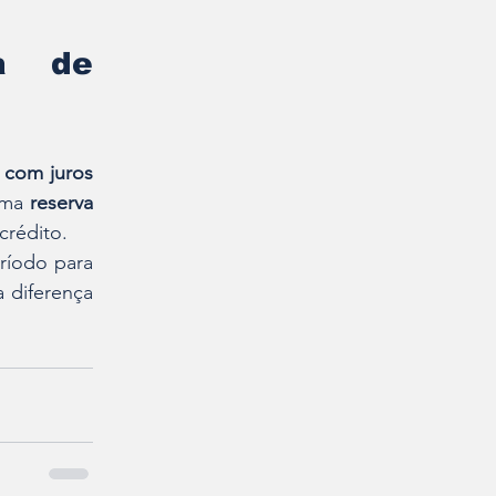
a de 
 com juros 
uma 
reserva 
crédito.
íodo para 
 diferença 