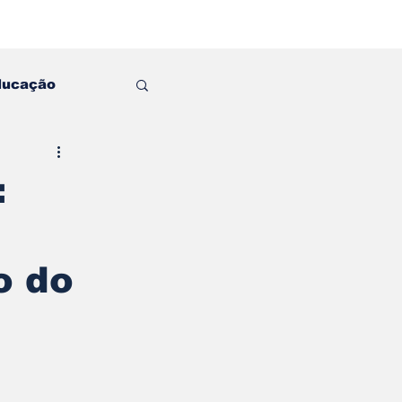
ducação
:
o do