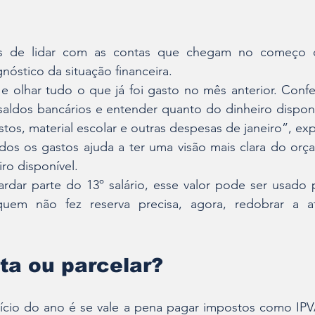
s de lidar com as contas que chegam no começo d
nóstico da situação financeira.
e olhar tudo o que já foi gasto no mês anterior. Conferi
saldos bancários e entender quanto do dinheiro disponív
, material escolar e outras despesas de janeiro”, expl
dos os gastos ajuda a ter uma visão mais clara do orç
ro disponível.
dar parte do 13º salário, esse valor pode ser usado pa
quem não fez reserva precisa, agora, redobrar a a
sta ou parcelar?
cio do ano é se vale a pena pagar impostos como IPVA