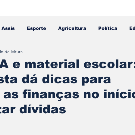
Assis
Esporte
Agricultura
Política
E
in de leitura
Falecimento
Editais
Opinião
A e material escolar
sta dá dicas para
 as finanças no iníci
tar dívidas