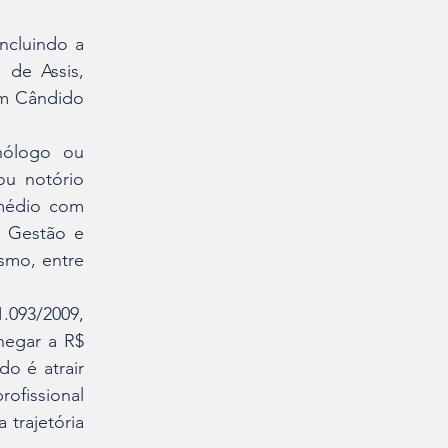
cluindo a 
de Assis, 
m Cândido 
nólogo ou 
ou notório 
médio com 
 Gestão e 
mo, entre 
093/2009, 
egar a R$ 
o é atrair 
ofissional 
trajetória 