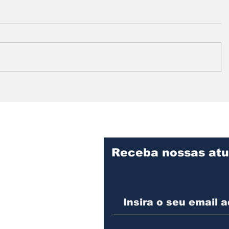
Festival em Assis
Câmara 
mobiliza artistas e
apresen
comunidade para ajudar
segunda-
menino de 5 anos com
relatóri
doença rara
dos Com
Receba nossas atu