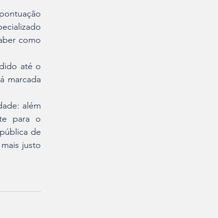
pontuação 
ecializado 
aber como 
dido até o 
tá marcada 
ade: além 
te para o 
pública de 
mais justo 