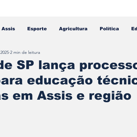
Assis
Esporte
Agricultura
Política
E
 2025
2 min de leitura
Falecimento
Editais
Opinião
de SP lança process
para educação técni
s em Assis e região