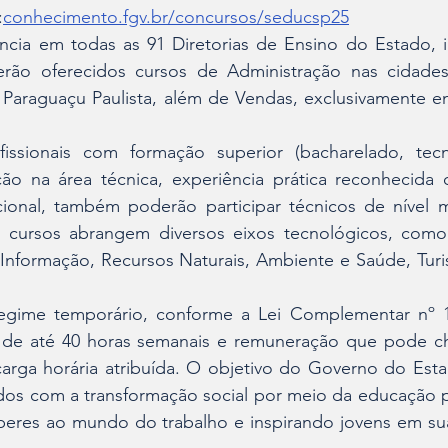
:
conhecimento.fgv.br/concursos/seducsp25
cia em todas as 91 Diretorias de Ensino do Estado, in
erão oferecidos cursos de Administração nas cidades 
 Paraguaçu Paulista, além de Vendas, exclusivamente e
issionais com formação superior (bacharelado, tec
ção na área técnica, experiência prática reconhecida 
cional, também poderão participar técnicos de nível 
cursos abrangem diversos eixos tecnológicos, como
Informação, Recursos Naturais, Ambiente e Saúde, Turis
egime temporário, conforme a Lei Complementar nº 1.
 de até 40 horas semanais e remuneração que pode ch
carga horária atribuída. O objetivo do Governo do Estad
os com a transformação social por meio da educação pr
eres ao mundo do trabalho e inspirando jovens em sua 