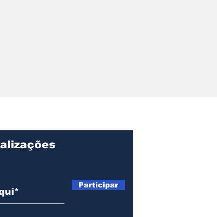
de Assis
ta nesta
feira o
o final da CPI
bustíveis
alizações
Participar