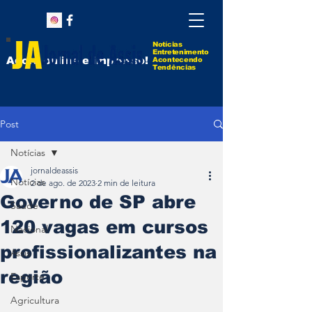
Notícias
Entretenimento
Agora online e impresso!
Acontecendo
Tendências
Post
Notícias
jornaldeassis
Notícias
2 de ago. de 2023
2 min de leitura
Governo de SP abre
Saúde
120 vagas em cursos
Nacional
profissionalizantes na
Assis
região
Esporte
Agricultura