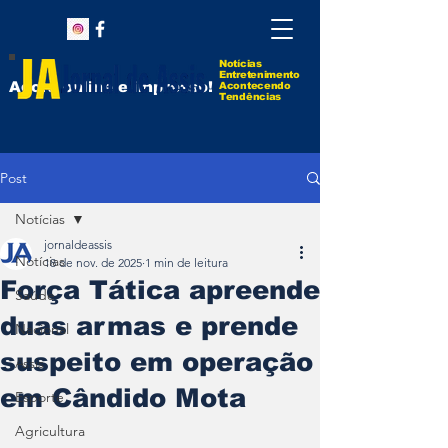
Notícias
Entretenimento
Agora online e impresso!
Acontecendo
Tendências
Post
Notícias
jornaldeassis
Notícias
18 de nov. de 2025
1 min de leitura
Força Tática apreende
Saúde
duas armas e prende
Nacional
suspeito em operação
Assis
em Cândido Mota
Esporte
Agricultura