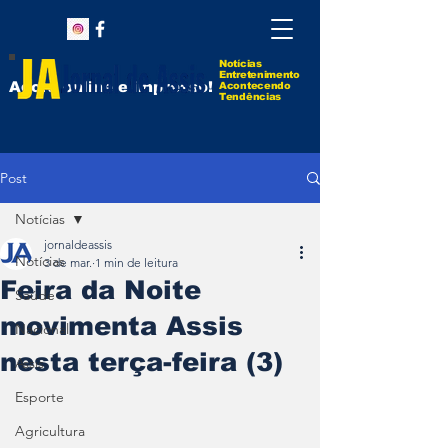
Notícias
Entretenimento
Agora online e impresso!
Acontecendo
Tendências
Post
Notícias
jornaldeassis
Notícias
3 de mar.
1 min de leitura
Feira da Noite
Saúde
movimenta Assis
Nacional
nesta terça-feira (3)
Assis
Esporte
Agricultura