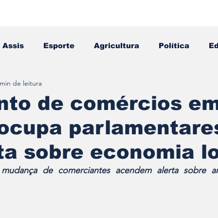
Assis
Esporte
Agricultura
Política
E
 min de leitura
Falecimento
Editais
Opinião
to de comércios e
eocupa parlamentare
ta sobre economia l
mudança de comerciantes acendem alerta sobre arr