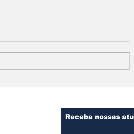
Festival em Assis
Câmara 
mobiliza artistas e
apresen
comunidade para ajudar
segunda-
menino de 5 anos com
relatóri
doença rara
dos Com
Receba nossas atu