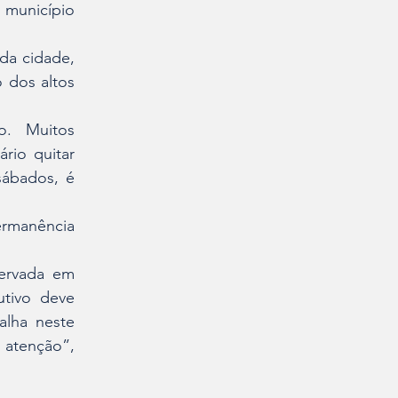
município 
a cidade, 
dos altos 
. Muitos 
io quitar 
ábados, é 
ermanência 
ervada em 
tivo deve 
lha neste 
 atenção”, 