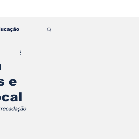
ducação
m
s e
ocal
ecadação 