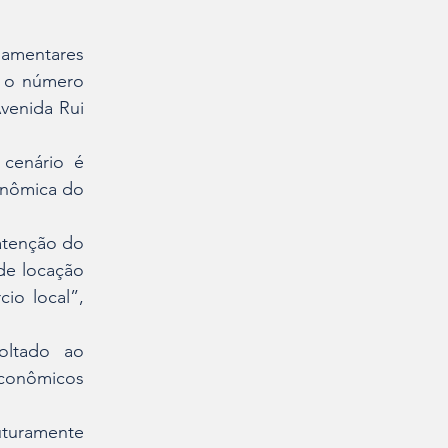
amentares 
 o número 
venida Rui 
cenário é 
onômica do 
tenção do 
de locação 
o local”, 
ltado ao 
onômicos 
uramente 