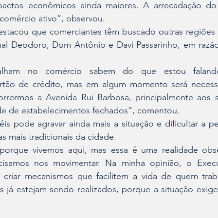
actos econômicos ainda maiores. A arrecadação do 
omércio ativo”, observou.
stacou que comerciantes têm buscado outras regiões d
al Deodoro, Dom Antônio e Davi Passarinho, em razão 
alham no comércio sabem do que estou falando
artão de crédito, mas em algum momento será necessár
orrermos a Avenida Rui Barbosa, principalmente aos s
ade de estabelecimentos fechados”, comentou.
uéis pode agravar ainda mais a situação e dificultar a p
s mais tradicionais da cidade.
 porque vivemos aqui, mas essa é uma realidade obs
ecisamos nos movimentar. Na minha opinião, o Execu
e criar mecanismos que facilitem a vida de quem traba
 já estejam sendo realizados, porque a situação exige