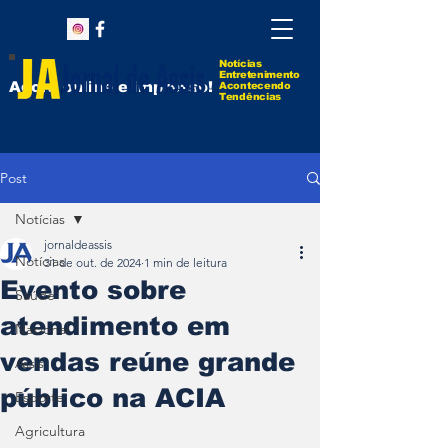
Notícias
Entretenimento
Agora online e impresso!
Acontecendo
Tendências
Post
Notícias
jornaldeassis
Notícias
31 de out. de 2024
1 min de leitura
Evento sobre
Saúde
atendimento em
Nacional
vendas reúne grande
Assis
público na ACIA
Esporte
Agricultura