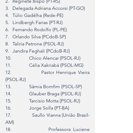
2.   Reginete Bispo (PT-RS)
3.   Delegada Adriana Accorsi (PT-GO)
4.   Túlio Gadêlha (Rede-PE)
5.   Lindbergh Farias (PT-RJ)
6.   Fernando Rodolfo (PL-PE)
7.   Orlando Silva (PCdoB-SP)
8.   Talíria Petrone (PSOL-RJ)
9.   Jandira Feghali (PCdoB-RJ)
10.               Chico Alencar (PSOL-RJ)
11.               Célia Xakriabá (PSOL-MG)
12.               Pastor Henrique Vieira 
(PSOL-RJ)
13.               Sâmia Bomfim (PSOL-SP)
14.               Glauber Braga (PSOL-RJ)
15.               Tarcísio Motta (PSOL-RJ)
16.               Jorge Solla (PT-BA)
17.               Saullo Vianna (União Brasil-
AM)
18.               Professora Luciene 