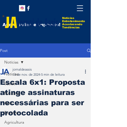
Notícias
Entretenimento
Agora online e impresso!
Acontecendo
Tendências
Post
Notícias
jornaldeassis
Notícias
13 de nov. de 2024
5 min de leitura
Escala 6x1: Proposta
Saúde
atinge assinaturas
Nacional
necessárias para ser
Assis
protocolada
Esporte
Agricultura