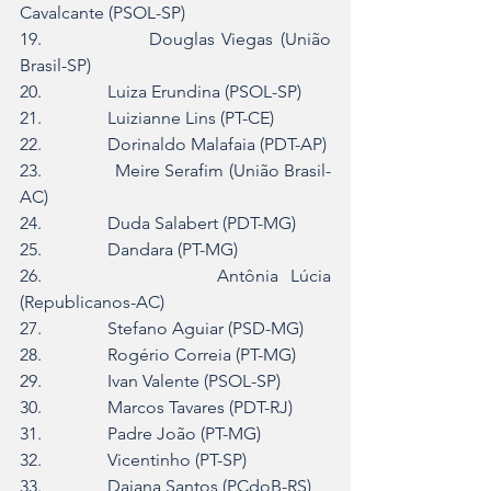
Cavalcante (PSOL-SP)
19.               Douglas Viegas (União 
Brasil-SP)
20.               Luiza Erundina (PSOL-SP)
21.               Luizianne Lins (PT-CE)
22.               Dorinaldo Malafaia (PDT-AP)
23.               Meire Serafim (União Brasil-
AC)
24.               Duda Salabert (PDT-MG)
25.               Dandara (PT-MG)
26.               Antônia Lúcia 
(Republicanos-AC)
27.               Stefano Aguiar (PSD-MG)
28.               Rogério Correia (PT-MG)
29.               Ivan Valente (PSOL-SP)
30.               Marcos Tavares (PDT-RJ)
31.               Padre João (PT-MG)
32.               Vicentinho (PT-SP)
33.               Daiana Santos (PCdoB-RS)