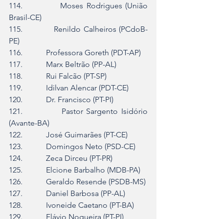
114.            Moses Rodrigues (União 
Brasil-CE)
115.            Renildo Calheiros (PCdoB-
PE)
116.            Professora Goreth (PDT-AP)
117.            Marx Beltrão (PP-AL)
118.            Rui Falcão (PT-SP)
119.            Idilvan Alencar (PDT-CE)
120.            Dr. Francisco (PT-PI)
121.            Pastor Sargento Isidório 
(Avante-BA)
122.            José Guimarães (PT-CE)
123.            Domingos Neto (PSD-CE)
124.            Zeca Dirceu (PT-PR)
125.            Elcione Barbalho (MDB-PA)
126.            Geraldo Resende (PSDB-MS)
127.            Daniel Barbosa (PP-AL)
128.            Ivoneide Caetano (PT-BA)
129.            Flávio Nogueira (PT-PI)