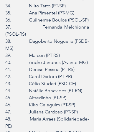
34.               Nilto Tatto (PT-SP)
35.               Ana Pimentel (PT-MG)
36.               Guilherme Boulos (PSOL-SP)
37.               Fernanda Melchionna 
(PSOL-RS)
38.               Dagoberto Nogueira (PSDB-
MS)
39.               Marcon (PT-RS)
40.               André Janones (Avante-MG)
41.               Denise Pessôa (PT-RS)
42.               Carol Dartora (PT-PR)
43.               Célio Studart (PSD-CE)
44.               Natália Bonavides (PT-RN)
45.               Alfredinho (PT-SP)
46.               Kiko Celeguim (PT-SP)
47.               Juliana Cardoso (PT-SP)
48.               Maria Arraes (Solidariedade-
PE)