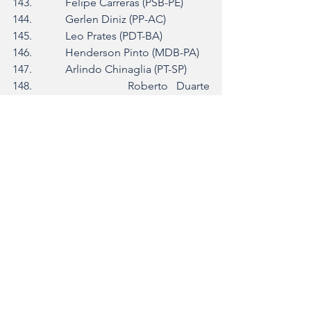
143.            Felipe Carreras (PSB-PE)
144.            Gerlen Diniz (PP-AC)
145.            Leo Prates (PDT-BA)
146.            Henderson Pinto (MDB-PA)
147.            Arlindo Chinaglia (PT-SP)
148.            Roberto Duarte 
(Republicanos-AC)
149.            Delegado Bruno Lima (PP-
SP)
150.            Murillo Gouvea (União Brasil-
RJ)
151.            Fernanda Pessoa (União 
Brasil-CE)
152.            Pedro Aihara (PRD-MG)
153.            Gustinho Ribeiro 
(Republicanos-SE)
154.            Andreia Siqueira (MDB-PA)
155.            Damião Feliciano (União 
Brasil-PB)