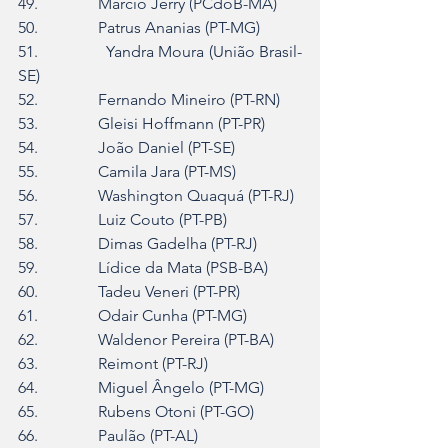
49.               Márcio Jerry (PCdoB-MA)
50.               Patrus Ananias (PT-MG)
51.               Yandra Moura (União Brasil-
SE)
52.               Fernando Mineiro (PT-RN)
53.               Gleisi Hoffmann (PT-PR)
54.               João Daniel (PT-SE)
55.               Camila Jara (PT-MS)
56.               Washington Quaquá (PT-RJ)
57.               Luiz Couto (PT-PB)
58.               Dimas Gadelha (PT-RJ)
59.               Lídice da Mata (PSB-BA)
60.               Tadeu Veneri (PT-PR)
61.               Odair Cunha (PT-MG)
62.               Waldenor Pereira (PT-BA)
63.               Reimont (PT-RJ)
64.               Miguel Ângelo (PT-MG)
65.               Rubens Otoni (PT-GO)
66.               Paulão (PT-AL)