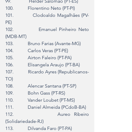
99.               Helder Salomão (PT-ES)
100.            Florentino Neto (PT-PI)
101.            Clodoaldo Magalhães (PV-
PE)
102.            Emanuel Pinheiro Neto 
(MDB-MT)
103.            Bruno Farias (Avante-MG)
104.            Carlos Veras (PT-PE)
105.            Airton Faleiro (PT-PA)
106.            Elisangela Araujo (PT-BA)
107.            Ricardo Ayres (Republicanos-
TO)
108.            Alencar Santana (PT-SP)
109.            Bohn Gass (PT-RS)
110.            Vander Loubet (PT-MS)
111.            Daniel Almeida (PCdoB-BA)
112.            Aureo Ribeiro 
(Solidariedade-RJ)
113.            Dilvanda Faro (PT-PA)