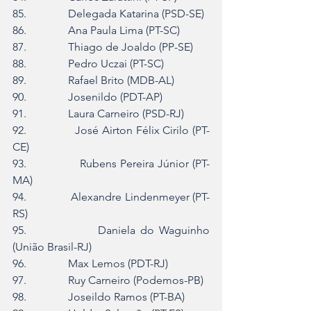
85.               Delegada Katarina (PSD-SE)
86.               Ana Paula Lima (PT-SC)
87.               Thiago de Joaldo (PP-SE)
88.               Pedro Uczai (PT-SC)
89.               Rafael Brito (MDB-AL)
90.               Josenildo (PDT-AP)
91.               Laura Carneiro (PSD-RJ)
92.               José Airton Félix Cirilo (PT-
CE)
93.               Rubens Pereira Júnior (PT-
MA)
94.               Alexandre Lindenmeyer (PT-
RS)
95.               Daniela do Waguinho 
(União Brasil-RJ)
96.               Max Lemos (PDT-RJ)
97.               Ruy Carneiro (Podemos-PB)
98.               Joseildo Ramos (PT-BA)