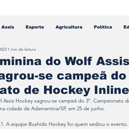
Assis
Esporte
Agricultura
Política
E
2023
1 min de leitura
Falecimento
Editais
Opinião
minina do Wolf Assi
agrou-se campeã do 
to de Hockey Inlin
lf Assis Hockey sagrou-se campeã do 3º. Campeonato d
 na cidade de Adamantina/SP, em 25 de junho.
2x1. A equipe Bushido Hockey foi quem sediou o evento.