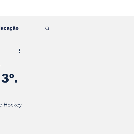
ducação
s
3º.
e
e Hockey 