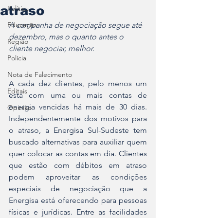
atraso
Política
Educação
A campanha de negociação segue até 
dezembro, mas o quanto antes o 
Região
cliente negociar, melhor.
Polícia
Nota de Falecimento
A cada dez clientes, pelo menos um 
Editais
está com uma ou mais contas de 
energia vencidas há mais de 30 dias. 
Opinião
Independentemente dos motivos para 
o atraso, a Energisa Sul-Sudeste tem 
buscado alternativas para auxiliar quem 
quer colocar as contas em dia. Clientes 
que estão com débitos em atraso 
podem aproveitar as condições 
especiais de negociação que a 
Energisa está oferecendo para pessoas 
físicas e jurídicas. Entre as facilidades 