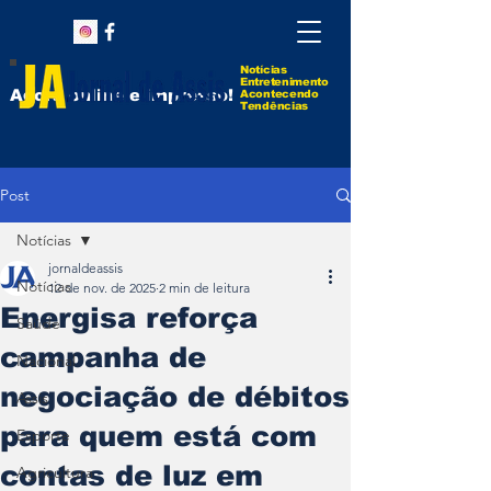
Notícias
Entretenimento
Agora online e impresso!
Acontecendo
Tendências
Post
Notícias
jornaldeassis
Notícias
12 de nov. de 2025
2 min de leitura
Energisa reforça
Saúde
campanha de
Nacional
negociação de débitos
Assis
para quem está com
Esporte
contas de luz em
Agricultura