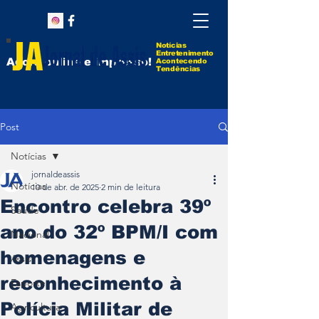
Notícias
Entretenimento
Agora online e impresso!
Acontecendo
Tendências
Post
Notícias
jornaldeassis
Notícias
10 de abr. de 2025
2 min de leitura
Encontro celebra 39º
Saúde
ano do 32º BPM/I com
Nacional
homenagens e
Assis
reconhecimento à
Esporte
Polícia Militar de
Agricultura