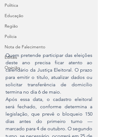
Política
Educação
Região
Polícia
Nota de Falecimento
Quem pretende participar das eleições 
Editais
deste ano precisa ficar atento ao 
Opinião
calendário da Justiça Eleitoral. O prazo 
para emitir o título, atualizar dados ou 
solicitar transferência de domicílio 
termina no dia 6 de maio.
Após essa data, o cadastro eleitoral 
será fechado, conforme determina a 
legislação, que prevê o bloqueio 150 
dias antes do primeiro turno — 
marcado para 4 de outubro. O segundo 
turno, se necessário, ocorrerá em 25 de 