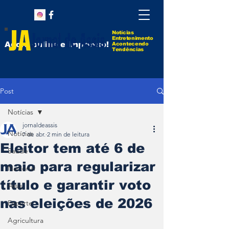
Notícias
Entretenimento
Agora online e impresso!
Acontecendo
Tendências
Post
Notícias
jornaldeassis
Notícias
7 de abr.
2 min de leitura
Eleitor tem até 6 de
Saúde
maio para regularizar
Nacional
título e garantir voto
Assis
nas eleições de 2026
Esporte
Agricultura