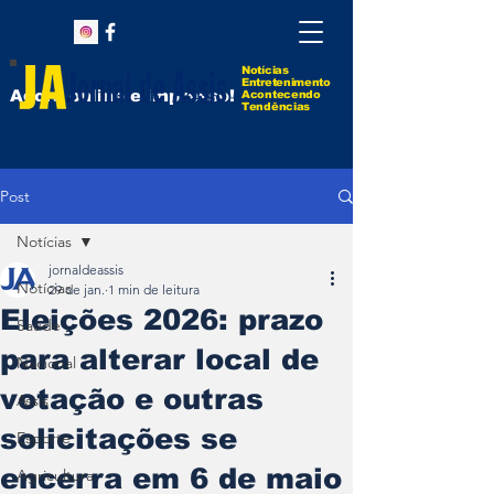
Notícias
Entretenimento
Agora online e impresso!
Acontecendo
Tendências
Post
Notícias
jornaldeassis
Notícias
29 de jan.
1 min de leitura
Eleições 2026: prazo
Saúde
para alterar local de
Nacional
votação e outras
Assis
solicitações se
Esporte
encerra em 6 de maio
Agricultura