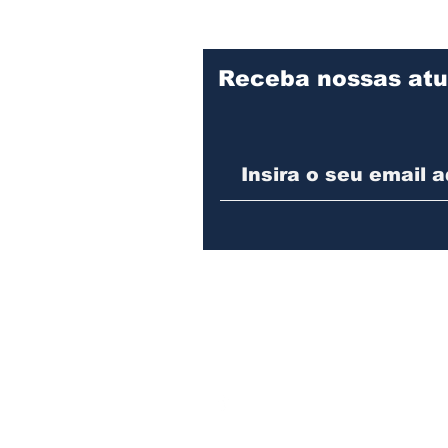
Cemitério Municipal de
obras d
Assis
Desenvo
Assis
Receba nossas atu