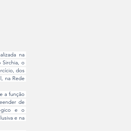
lizada na 
Sirchia, o 
cício, dos 
, na Rede 
e a função 
eender de 
gico e o 
siva e na 