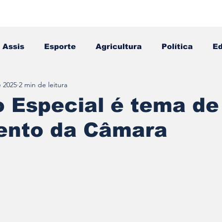
Assis
Esporte
Agricultura
Política
E
e 2025
2 min de leitura
Falecimento
Editais
Opinião
 Especial é tema de
ento da Câmara