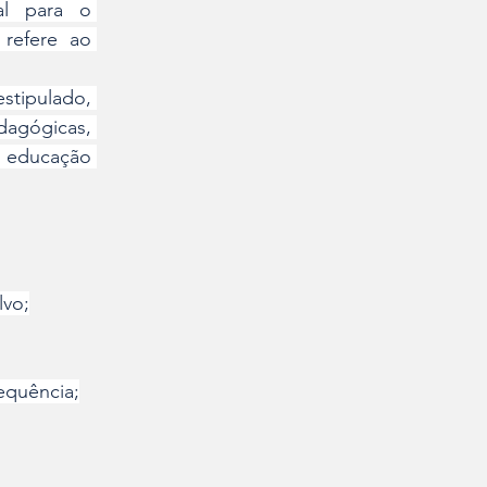
al para o 
refere ao 
stipulado, 
agógicas, 
 educação 
lvo;
equência;