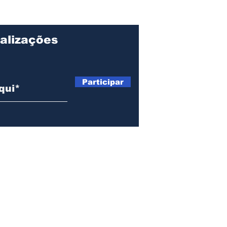
o Centro de
lvimento de
alizações
Participar