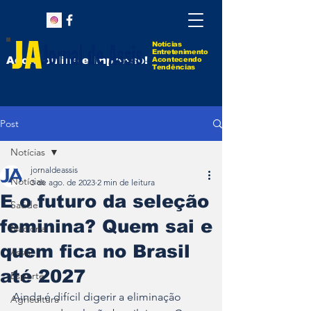
Notícias
Entretenimento
Agora online e impresso!
Acontecendo
Tendências
Post
Notícias
jornaldeassis
Notícias
3 de ago. de 2023
2 min de leitura
E o futuro da seleção
Saúde
feminina? Quem sai e
Nacional
quem fica no Brasil
Assis
até 2027
Esporte
Ainda é difícil digerir a eliminação 
Agricultura