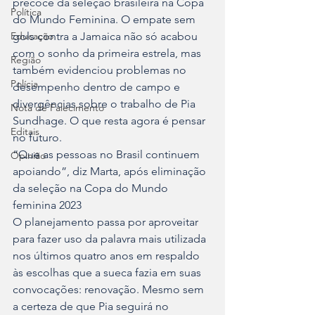
precoce da seleção brasileira na Copa 
Política
do Mundo Feminina. O empate sem 
Educação
gols contra a Jamaica não só acabou 
com o sonho da primeira estrela, mas 
Região
também evidenciou problemas no 
Polícia
desempenho dentro de campo e 
divergências sobre o trabalho de Pia 
Nota de Falecimento
Sundhage. O que resta agora é pensar 
Editais
no futuro.
“Que as pessoas no Brasil continuem 
Opinião
apoiando”, diz Marta, após eliminação 
da seleção na Copa do Mundo 
feminina 2023
O planejamento passa por aproveitar 
para fazer uso da palavra mais utilizada 
nos últimos quatro anos em respaldo 
às escolhas que a sueca fazia em suas 
convocações: renovação. Mesmo sem 
a certeza de que Pia seguirá no 