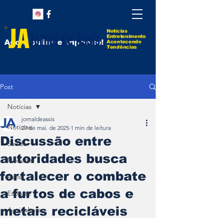
Notícias
Entretenimento
Agora online e impresso!
Acontecendo
Tendências
Post
Notícias
jornaldeassis
Notícias
27 de mai. de 2025
1 min de leitura
Discussão entre
Saúde
autoridades busca
Nacional
fortalecer o combate
Assis
a furtos de cabos e
Esporte
metais recicláveis
Agricultura