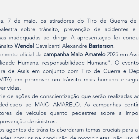
a, 7 de maio, os atiradores do Tiro de Guerra de A
alestra sobre trânsito, prevenção de acidentes e 
as inadequadas ao dirigir. A apresentação foi conduz
nsito 
Wendel
 Cavalcanti Alexandre 
Basterson
.
amento oficial da 
campanha Maio Amarelo
 2025 em Assis
lidade Humana, responsabilidade Humana". O evento 
ura de Assis em conjunto com Tiro de Guerra e Dep
(DMTA) em promover um trânsito mais humano e segu
ar vidas.
rie de ações de conscientização que serão realizadas a
dedicado ao MAIO AMARELO. As campanhas contínu
utores de veículos quanto pedestres sobre a impor
prevenção de sinistros.
s agentes de trânsito abordaram temas cruciais para a
ridades comuns na condução de motocicletas, não uso do