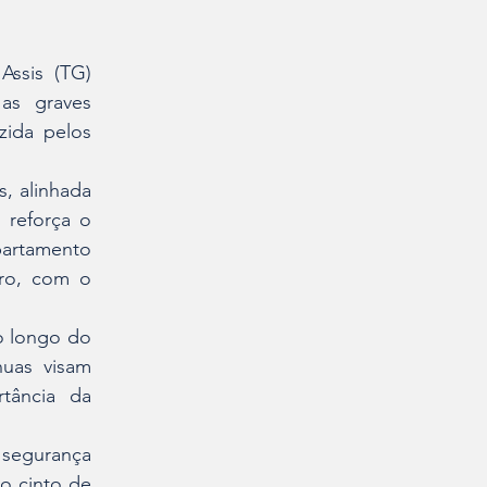
ssis (TG) 
as graves 
ida pelos 
, alinhada 
reforça o 
artamento 
ro, com o 
o longo do 
as visam 
tância da 
 segurança 
 cinto de 