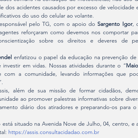
dade dos acidentes causados por excesso de velocidade 
ificativos do uso do celular ao volante.
responsável pelo TG, com o apoio do 
Sargento Igor
, 
 agentes reforçaram como devemos nos comportar par
nscientização sobre os direitos e deveres de ped
ndel
 enfatizou o papel da educação na prevenção de a
é investir em vidas. Nossas atividades durante o “
Maio
te com a comunidade, levando informações que pod
”.
sis, além de sua missão de formar cidadãos, demo
dade ao promover palestras informativas sobre divers
mento diário dos atiradores e preparando-os para o 
está situado na Avenida Nove de Julho, 04, centro, e 
al: 
https://assis.consultacidadao.com.br