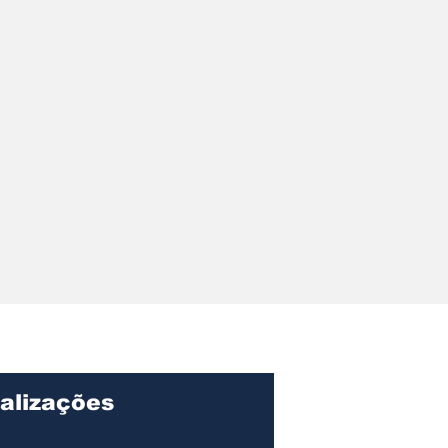
r pede
ções sobre
ação, gastos e
o Centro de
lvimento de
alizações