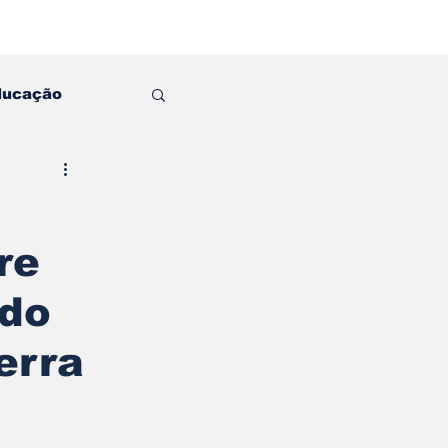
ducação
re
 do
erra