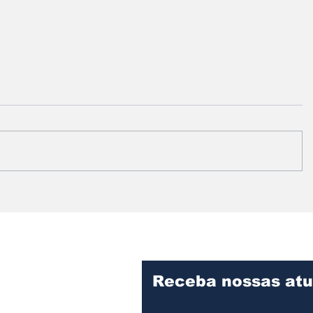
Prefeitura intensifica
Vereado
serviços de limpeza e
informa
manutenção no
fiscaliz
Cemitério Municipal de
obras d
Assis
Desenvo
Assis
Receba nossas atu