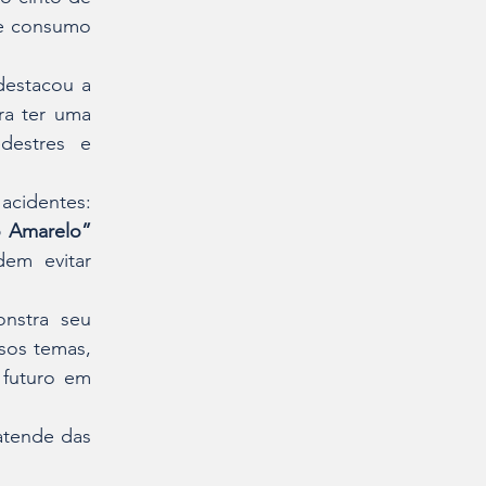
e consumo 
destacou a 
a ter uma 
estres e 
cidentes: 
 Amarelo”
em evitar 
nstra seu 
os temas, 
futuro em 
atende das 