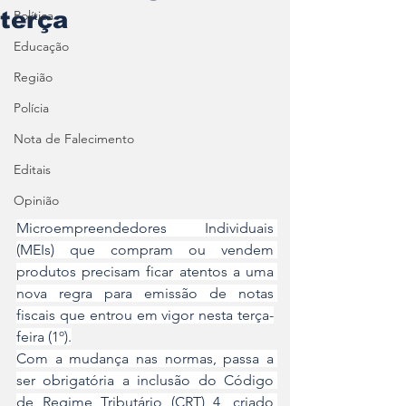
terça
Política
Educação
Região
Polícia
Nota de Falecimento
Editais
Opinião
Microempreendedores Individuais 
(MEIs) que compram ou vendem 
produtos precisam ficar atentos a uma 
nova regra para emissão de notas 
fiscais que entrou em vigor nesta terça-
feira (1º).
Com a mudança nas normas, passa a 
ser obrigatória a inclusão do Código 
de Regime Tributário (CRT) 4, criado 