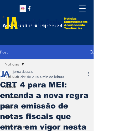
Notícias
Entretenimento
Agora online e impresso!
Acontecendo
Tendências
Post
Notícias
jornaldeassis
Notícias
1 de abr. de 2025
4 min de leitura
CRT 4 para MEI:
Saúde
entenda a nova regra
Nacional
para emissão de
Assis
notas fiscais que
Esporte
entra em vigor nesta
Agricultura