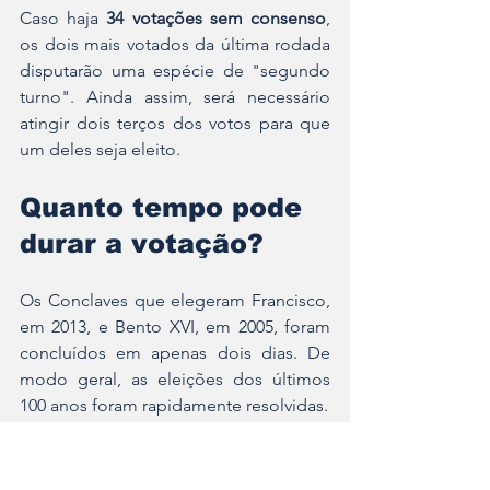
Caso haja 
34 votações sem consenso
, 
os dois mais votados da última rodada 
disputarão uma espécie de "segundo 
turno". Ainda assim, será necessário 
atingir dois terços dos votos para que 
um deles seja eleito.
Quanto tempo pode 
durar a votação?
Os Conclaves que elegeram Francisco, 
em 2013, e Bento XVI, em 2005, foram 
concluídos em apenas dois dias. De 
modo geral, as eleições dos últimos 
100 anos foram rapidamente resolvidas.
Na história da Igreja como um todo, 
porém, já houve eleições que duraram 
semanas — incluindo um episódio no 