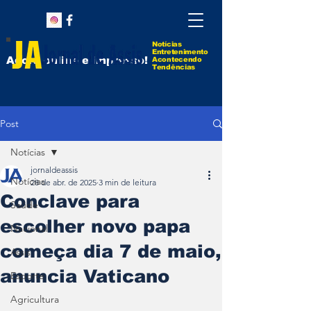
Notícias
Entretenimento
Agora online e impresso!
Acontecendo
Tendências
Post
Notícias
jornaldeassis
Notícias
28 de abr. de 2025
3 min de leitura
Conclave para
Saúde
escolher novo papa
Nacional
começa dia 7 de maio,
Assis
anuncia Vaticano
Esporte
Agricultura