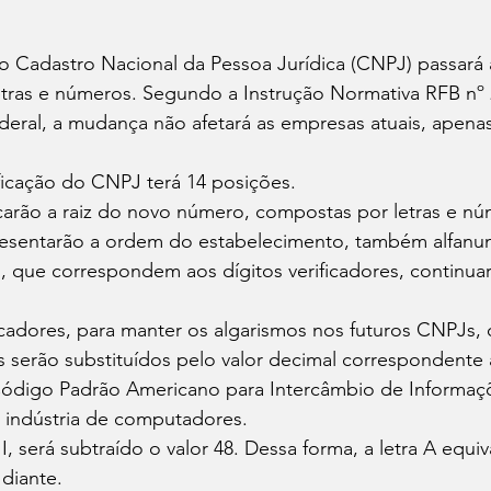
, o Cadastro Nacional da Pessoa Jurídica (CNPJ) passará 
etras e números. Segundo a 
Instrução Normativa RFB nº 
deral
, a mudança não afetará as empresas atuais, apenas
icação do CNPJ terá 14 posições.
ificarão a raiz do novo número, compostas por letras e n
presentarão a ordem do estabelecimento, também alfanu
s, que correspondem aos dígitos verificadores, continuar
icadores, para manter os algarismos nos futuros CNPJs, 
 serão substituídos pelo valor decimal correspondente 
Código Padrão Americano para Intercâmbio de Informaçõ
a indústria de computadores.
 será subtraído o valor 48. Dessa forma, a letra A equiva
 diante.