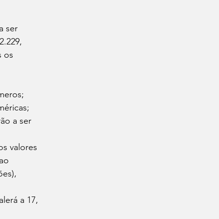
a ser 
2.229
, 
 os 
úmeros;
méricas;
ão a ser 
os valores 
ao 
es), 
lerá a 17, 