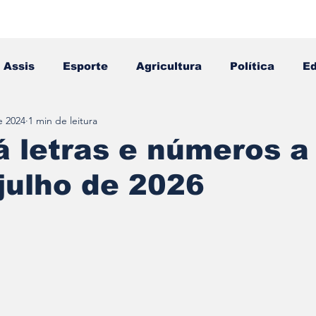
Assis
Esporte
Agricultura
Política
E
e 2024
1 min de leitura
Falecimento
Editais
Opinião
 letras e números a
 julho de 2026