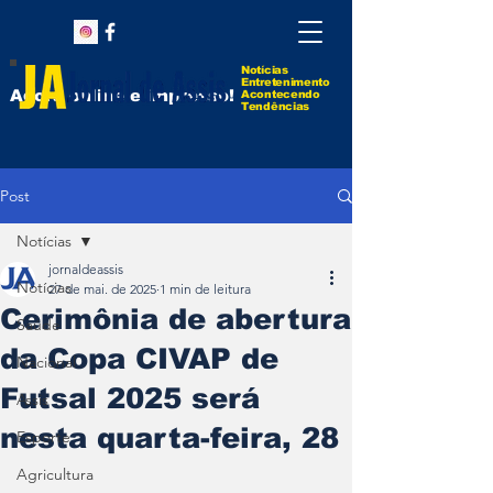
Notícias
Entretenimento
Agora online e impresso!
Acontecendo
Tendências
Post
Notícias
jornaldeassis
Notícias
27 de mai. de 2025
1 min de leitura
Cerimônia de abertura
Saúde
da Copa CIVAP de
Nacional
Futsal 2025 será
Assis
nesta quarta-feira, 28
Esporte
Agricultura