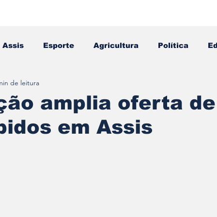
Assis
Esporte
Agricultura
Política
E
min de leitura
Falecimento
Editais
Opinião
ção amplia oferta de
pidos em Assis