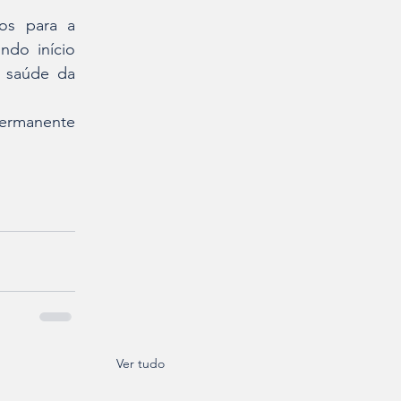
os para a 
do início 
 saúde da 
ermanente 
Ver tudo