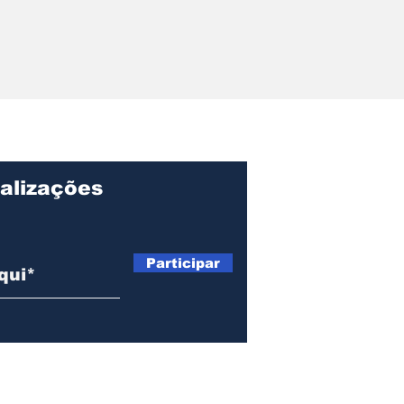
r pede
ções sobre
ação, gastos e
o Centro de
lvimento de
alizações
Participar