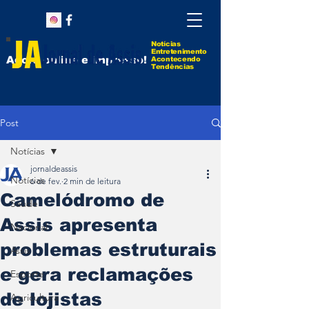
Notícias
Entretenimento
Agora online e impresso!
Acontecendo
Tendências
Post
Notícias
jornaldeassis
Notícias
6 de fev.
2 min de leitura
Camelódromo de
Saúde
Assis apresenta
Nacional
problemas estruturais
Assis
e gera reclamações
Esporte
de lojistas
Agricultura