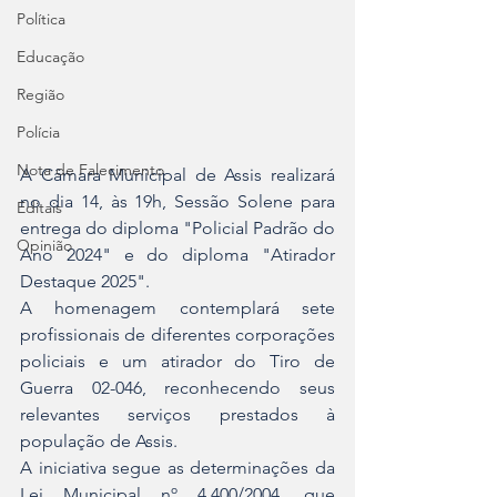
Política
Educação
Região
Polícia
Nota de Falecimento
A Câmara Municipal de Assis realizará 
no dia 14, às 19h, Sessão Solene para 
Editais
entrega do diploma "Policial Padrão do 
Opinião
Ano 2024" e do diploma "Atirador 
Destaque 2025".
A homenagem contemplará sete 
profissionais de diferentes corporações 
policiais e um atirador do Tiro de 
Guerra 02-046, reconhecendo seus 
relevantes serviços prestados à 
população de Assis.
A iniciativa segue as determinações da 
Lei Municipal nº 4.400/2004, que 