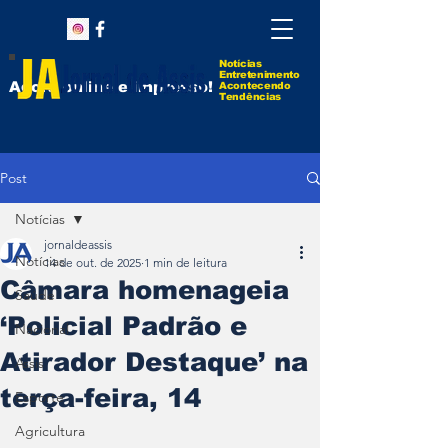
Notícias
Entretenimento
Agora online e impresso!
Acontecendo
Tendências
Post
Notícias
jornaldeassis
Notícias
14 de out. de 2025
1 min de leitura
Câmara homenageia
Saúde
‘Policial Padrão e
Nacional
Atirador Destaque’ na
Assis
terça-feira, 14
Esporte
Agricultura