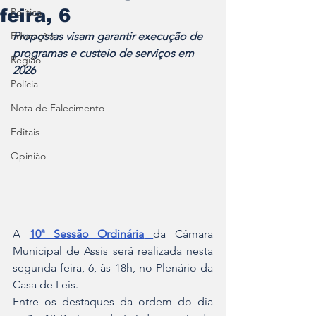
feira, 6
Política
Educação
Propostas visam garantir execução de 
programas e custeio de serviços em 
Região
2026
Polícia
Nota de Falecimento
Editais
Opinião
A 
10ª Sessão Ordinária
da Câmara 
Municipal de Assis será realizada nesta 
segunda-feira, 6, às 18h, no Plenário da 
Casa de Leis.
Entre os destaques da ordem do dia 