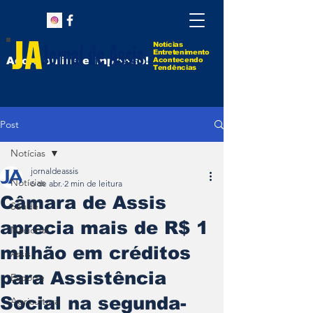
Notícias
Entretenimento
Agora online e impresso!
Acontecendo
Tendências
Post
Notícias
jornaldeassis
Notícias
6 de abr.
2 min de leitura
Câmara de Assis
Saúde
aprecia mais de R$ 1
Nacional
milhão em créditos
Assis
para Assistência
Esporte
Social na segunda-
Agricultura