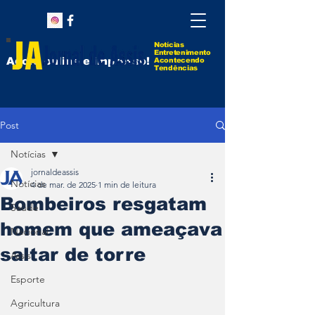
Notícias
Entretenimento
Agora online e impresso!
Acontecendo
Tendências
Post
Notícias
jornaldeassis
Notícias
4 de mar. de 2025
1 min de leitura
Bombeiros resgatam
Saúde
homem que ameaçava
Nacional
saltar de torre
Assis
Esporte
Agricultura