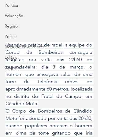
Política
Educação
Região
Polícia
Usando a prática de rapel, a equipe do 
Nota de Falecimento
Corpo de Bombeiros conseguiu 
Editais
resgatar, por volta das 22h50 de 
segunda-feira, dia 3 de março, o 
Opinião
homem que ameaçava saltar de uma 
torre de telefonia móvel de 
aproximadamente 60 metros, localizada 
no distrito do Frutal do Campo, em 
Cândido Mota.
O Corpo de Bombeiros de Cândido 
Mota foi acionado por volta das 20h30, 
quando populares notaram o homem 
em cima da torre gritando que iria 