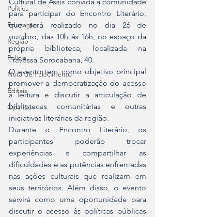
Cultural de Assis convida a comunidade 
Política
para participar do Encontro Literário, 
Educação
que será realizado no dia 26 de 
outubro, das 10h às 16h, no espaço da 
Região
própria biblioteca, localizada na 
Polícia
Travessa Sorocabana, 40. 
O evento tem como objetivo principal 
Nota de Falecimento
promover a democratização do acesso 
Editais
à leitura e discutir a articulação de 
bibliotecas comunitárias e outras 
Opinião
iniciativas literárias da região.
Durante o Encontro Literário, os 
participantes poderão trocar 
experiências e compartilhar as 
dificuldades e as potências enfrentadas 
nas ações culturais que realizam em 
seus territórios. Além disso, o evento 
servirá como uma oportunidade para 
discutir o acesso às políticas públicas 