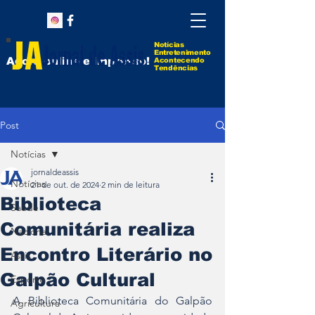
Notícias
Entretenimento
Agora online e impresso!
Acontecendo
Tendências
Post
Notícias
jornaldeassis
Notícias
21 de out. de 2024
2 min de leitura
Biblioteca
Saúde
Comunitária realiza
Nacional
Encontro Literário no
Assis
Galpão Cultural
Esporte
A Biblioteca Comunitária do Galpão 
Agricultura