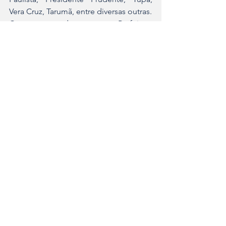
Vera Cruz, Tarumã, entre diversas outras.
Com essa grande estrutura, a Prefeitura 
de Assis reafirma seu compromisso 
com o esporte inclusivo, preparando-se 
para acolher os atletas e visitantes com 
a hospitalidade que é marca registrada 
do povo assisense.
Ver tudo
Posts recentes