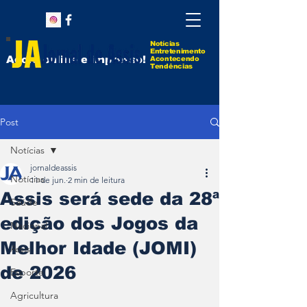
Notícias
Entretenimento
Agora online e impresso!
Acontecendo
Tendências
Post
Notícias
jornaldeassis
Notícias
11 de jun.
2 min de leitura
Assis será sede da 28ª
Saúde
edição dos Jogos da
Nacional
Melhor Idade (JOMI)
Assis
de 2026
Esporte
Agricultura