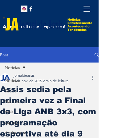
Notícias
Entretenimento
Agora online e impresso!
Acontecendo
Tendências
Post
Notícias
jornaldeassis
Notícias
6 de nov. de 2025
2 min de leitura
Assis sedia pela
Saúde
primeira vez a Final
Nacional
da Liga ANB 3x3, com
Assis
programação
Esporte
esportiva até dia 9
Agricultura