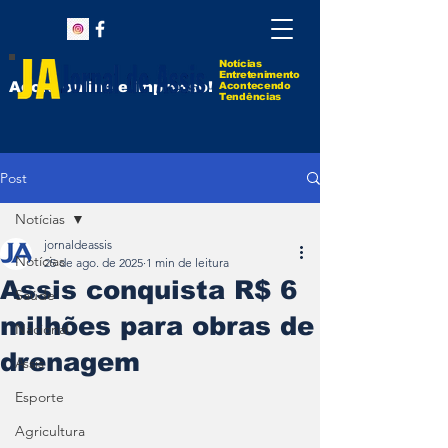
Notícias
Entretenimento
Agora online e impresso!
Acontecendo
Tendências
Post
Notícias
jornaldeassis
Notícias
25 de ago. de 2025
1 min de leitura
Assis conquista R$ 6
Saúde
milhões para obras de
Nacional
drenagem
Assis
Esporte
Agricultura