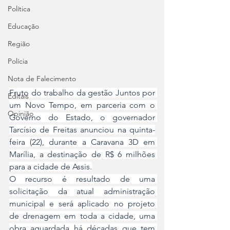
Política
Educação
Região
Polícia
Nota de Falecimento
Fruto do trabalho da gestão Juntos por 
Editais
um Novo Tempo, em parceria com o 
Opinião
Governo do Estado, o governador 
Tarcísio de Freitas anunciou na quinta-
feira (22), durante a Caravana 3D em 
Marília, a destinação de R$ 6 milhões 
para a cidade de Assis.
O recurso é resultado de uma 
solicitação da atual administração 
municipal e será aplicado no projeto 
de drenagem em toda a cidade, uma 
obra aguardada há décadas que tem 