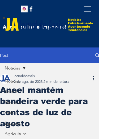
Notícias
Entretenimento
Agora online e impresso!
Acontecendo
Tendências
Post
Notícias
jornaldeassis
Notícias
2 de ago. de 2023
2 min de leitura
Aneel mantém
Saúde
bandeira verde para
Nacional
contas de luz de
Assis
agosto
Esporte
Agricultura