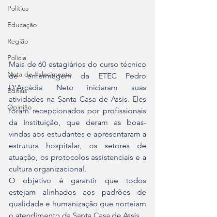
Política
Educação
Região
Polícia
Mais de 60 estagiários do curso técnico 
Nota de Falecimento
de enfermagem da ETEC Pedro 
D’Arcádia Neto iniciaram suas 
Editais
atividades na Santa Casa de Assis. Eles 
Opinião
foram recepcionados por profissionais 
da Instituição, que deram as boas-
vindas aos estudantes e apresentaram a 
estrutura hospitalar, os setores de 
atuação, os protocolos assistenciais e a 
cultura organizacional.
O objetivo é garantir que todos 
estejam alinhados aos padrões de 
qualidade e humanização que norteiam 
o atendimento da Santa Casa de Assis. 