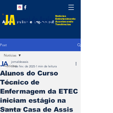
Notícias
Entretenimento
Agora online e impresso!
Acontecendo
Tendências
Post
Notícias
jornaldeassis
Notícias
17 de fev. de 2025
1 min de leitura
Alunos do Curso
Saúde
Técnico de
Nacional
Enfermagem da ETEC
Assis
iniciam estágio na
Esporte
Santa Casa de Assis
Agricultura