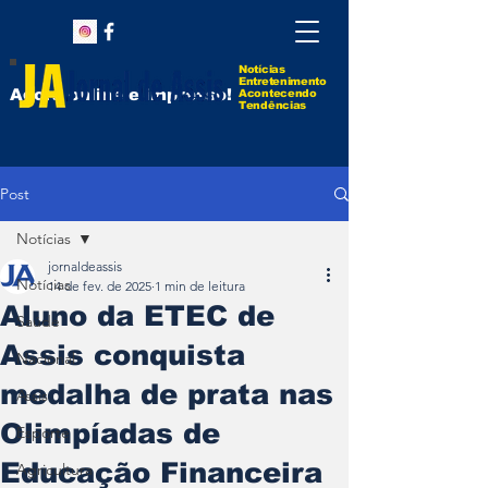
Notícias
Entretenimento
Agora online e impresso!
Acontecendo
Tendências
Post
Notícias
jornaldeassis
Notícias
14 de fev. de 2025
1 min de leitura
Aluno da ETEC de
Saúde
Assis conquista
Nacional
medalha de prata nas
Assis
Olimpíadas de
Esporte
Educação Financeira
Agricultura