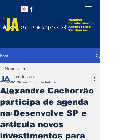
Notícias
Entretenimento
Agora online e impresso!
Acontecendo
Tendências
Post
Notícias
jornaldeassis
Notícias
4 de mar.
1 min de leitura
Alexandre Cachorrão
Saúde
participa de agenda
Nacional
na Desenvolve SP e
Assis
articula novos
Esporte
investimentos para
Agricultura