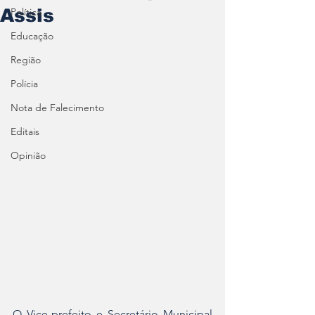
Assis
Política
Educação
Região
Polícia
Nota de Falecimento
Editais
Opinião
O Vice-prefeito e Secretário Municipal 