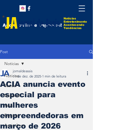
Notícias
Entretenimento
Agora online e impresso!
Acontecendo
Tendências
Post
Notícias
jornaldeassis
Notícias
11 de dez. de 2025
1 min de leitura
ACIA anuncia evento
Saúde
especial para
Nacional
mulheres
Assis
empreendedoras em
Esporte
março de 2026
Agricultura