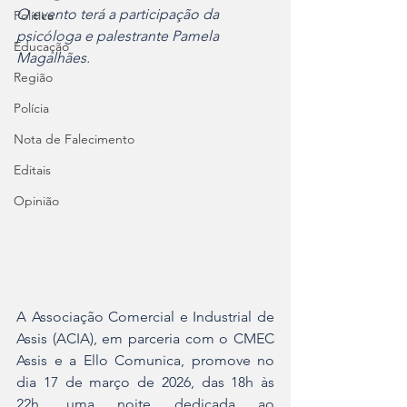
O evento terá a participação da 
Política
psicóloga e palestrante Pamela 
Educação
Magalhães.
Região
Polícia
Nota de Falecimento
Editais
Opinião
A Associação Comercial e Industrial de 
Assis (ACIA), em parceria com o CMEC 
Assis e a Ello Comunica, promove no 
dia 17 de março de 2026, das 18h às 
22h, uma noite dedicada ao 