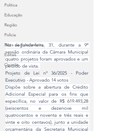
Política
Educação
Região
Polícia
Na segunda-feira, 31, durante a 9ª 
Nota de Falecimento
sessão ordinária da Câmara Municipal 
Editais
quatro projetos foram aprovados e um 
Opinião
pedido de vista. 
Projeto de Lei nº 36/2025 - Poder 
Executivo
 - Aprovado 14 votos 
Dispõe sobre a abertura de Crédito 
Adicional Especial para os fins que 
especifica, no valor de R$ 619.493,28 
(seiscentos e dezenove mil 
quatrocentos e noventa e três reais e 
vinte e oito centavos), junto a unidade 
orçamentária da Secretaria Municipal 