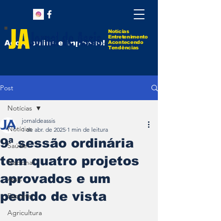
Notícias
Entretenimento
Agora online e impresso!
Acontecendo
Tendências
Post
Notícias
jornaldeassis
Notícias
1 de abr. de 2025
1 min de leitura
9ª sessão ordinária
Saúde
tem quatro projetos
Nacional
aprovados e um
Assis
pedido de vista
Esporte
Agricultura