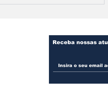
Prefeitura intensifica
Vereado
serviços de limpeza e
informa
manutenção no
fiscaliz
Cemitério Municipal de
obras d
Assis
Desenvo
Assis
Receba nossas atu