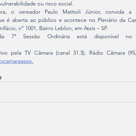
vulnerabilidade ou risco social.
a, o vereador Paulo Mattioli Júnior, convida a p
e é aberta ao público e acontece no Plenário da Casa
ifácio, nº 1001, Bairro Leblon, em Assis – SP.
a 7ª Sessão Ordinária está disponível no 
ivo pela TV Câmara (canal 31.3), Rádio Câmara (95,
vcamaraassis
.
s