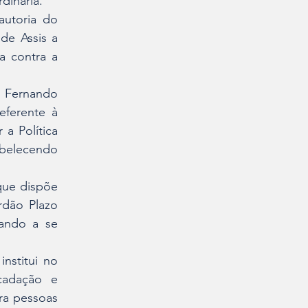
dinária.
autoria do 
de Assis a 
 contra a 
 Fernando 
ferente à 
a Política 
belecendo 
que dispõe 
dão Plazo 
ando a se 
nstitui no 
cadação e 
ra pessoas 