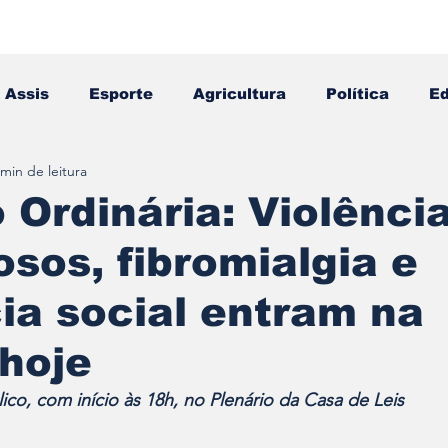
Assis
Esporte
Agricultura
Política
E
 min de leitura
Falecimento
Editais
Opinião
 Ordinária: Violênci
osos, fibromialgia e
ia social entram na
hoje
ico, com início às 18h, no Plenário da Casa de Leis