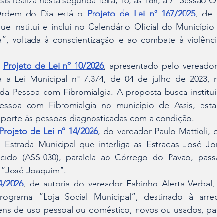
s realiza nesta segunda-feira, 16, às 18h, a 7ª Sessão Or
Ordem do Dia está o 
Projeto de Lei nº 167/2025
, de 
e institui e inclui no Calendário Oficial do Município 
, voltada à conscientização e ao combate à violência
 
Projeto de Lei nº 10/2026
, apresentado pelo vereador
a a Lei Municipal nº 7.374, de 04 de julho de 2023, re
 da Pessoa com Fibromialgia. A proposta busca instituir 
ssoa com Fibromialgia no município de Assis, esta
suporte às pessoas diagnosticadas com a condição.
Projeto de Lei nº 14/2026
, do vereador Paulo Mattioli, 
Estrada Municipal que interliga as Estradas José Jor
icido (ASS-030), paralela ao Córrego do Pavão, pass
 “José Joaquim”.
4/2026
, de autoria do vereador Fabinho Alerta Verbal, i
rograma “Loja Social Municipal”, destinado à arre
bens de uso pessoal ou doméstico, novos ou usados, pa