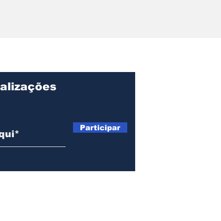
r pede
ções sobre
ação, gastos e
o Centro de
lvimento de
alizações
Participar