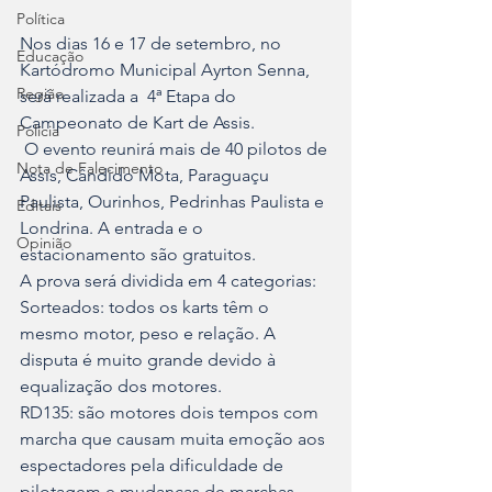
Política
Nos dias 16 e 17 de setembro, no 
Educação
Kartódromo Municipal Ayrton Senna, 
Região
será realizada a  4ª Etapa do 
Campeonato de Kart de Assis. 
Polícia
 O evento reunirá mais de 40 pilotos de 
Nota de Falecimento
Assis, Cândido Mota, Paraguaçu 
Paulista, Ourinhos, Pedrinhas Paulista e 
Editais
Londrina. A entrada e o 
Opinião
estacionamento são gratuitos.
A prova será dividida em 4 categorias:
Sorteados: todos os karts têm o 
mesmo motor, peso e relação. A 
disputa é muito grande devido à 
equalização dos motores.
RD135: são motores dois tempos com 
marcha que causam muita emoção aos 
espectadores pela dificuldade de 
pilotagem e mudanças de marchas.